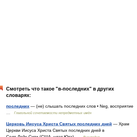
Смотреть что такое "в-последних" в других
словарях:
последних
— (не) слышать последних слов • Neg, восприятие
…
Глагольной сочетаемости непредметных имён
Церковь Иисуса Христа Святых последних дней
— Храм
Церкви Иисуса Христа Святых последних дней в
Солт‑Лейк‑Сити (США, штат Юта) …