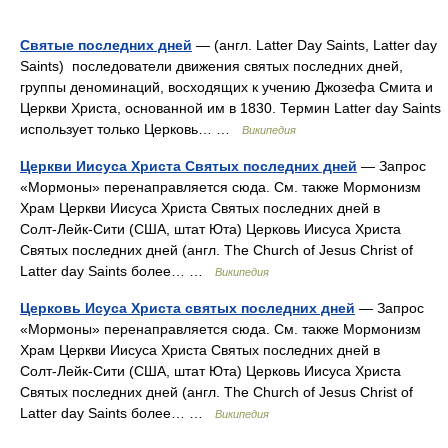
Святые последних дней
— (англ. Latter Day Saints, Latter day
Saints) последователи движения святых последних дней,
группы деноминаций, восходящих к учению Джозефа Смита и
Церкви Христа, основанной им в 1830. Термин Latter day Saints
использует только Церковь… …
Википедия
Церкви Иисуса Христа Святых последних дней
— Запрос
«Мормоны» перенаправляется сюда. См. также Мормонизм
Храм Церкви Иисуса Христа Святых последних дней в
Солт‑Лейк‑Сити (США, штат Юта) Церковь Иисуса Христа
Святых последних дней (англ. The Church of Jesus Christ of
Latter day Saints более… …
Википедия
Церковь Исуса Христа святых последних дней
— Запрос
«Мормоны» перенаправляется сюда. См. также Мормонизм
Храм Церкви Иисуса Христа Святых последних дней в
Солт‑Лейк‑Сити (США, штат Юта) Церковь Иисуса Христа
Святых последних дней (англ. The Church of Jesus Christ of
Latter day Saints более… …
Википедия